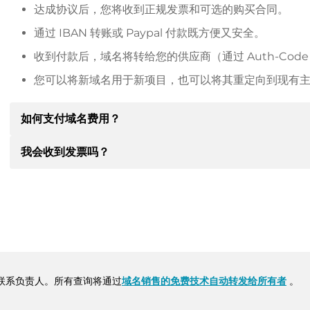
达成协议后，您将收到正规发票和可选的购买合同。
通过 IBAN 转账或 Paypal 付款既方便又安全。
收到付款后，域名将转给您的供应商（通过 Auth-Cod
您可以将新域名用于新项目，也可以将其重定向到现有
如何支付域名费用？
我会收到发票吗？
达成协议后，房东将通知您付款细节。房主随后会向您提供 SE
其他付款方式。
是的，卖方会向您寄送正规发票。如果购买价格较高，您还
转账时请务必注明域名和发票号码。
联系负责人。所有查询将通过
域名销售的免费技术自动转发给所有者
。