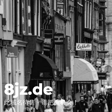
8jz.de
此域名待售 - 请把握机会！