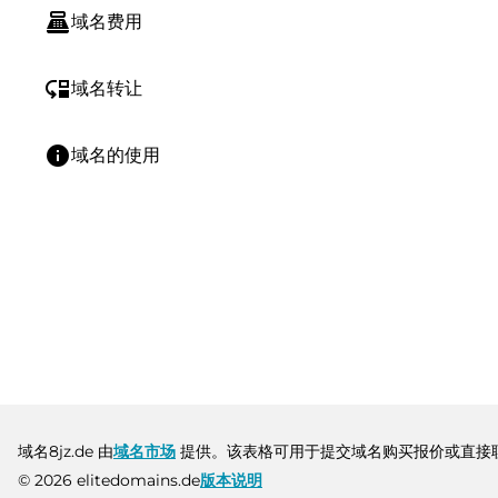
point_of_sale
域名费用
move_down
域名转让
info
域名的使用
域名8jz.de 由
域名市场
提供。该表格可用于提交域名购买报价或直接
© 2026 elitedomains.de
版本说明