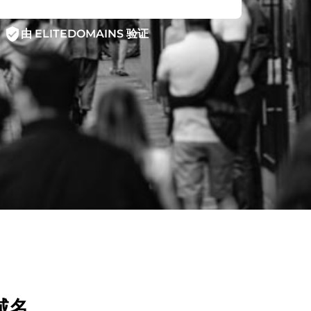
verified_user
由 ELITEDOMAINS 验证
域名