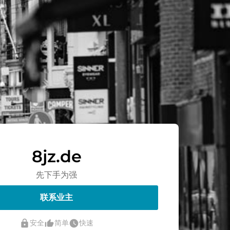
8jz.de
先下手为强
联系业主
lock
thumb_up_alt
watch_later
安全
简单
快速